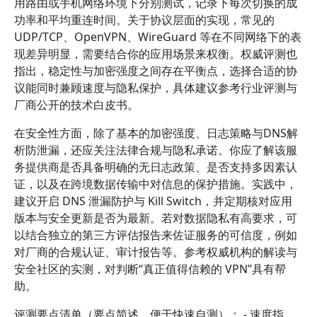
用路由或手机网络环境下分别测试，记录下每次切换的成
功率和平均重连时间。关于协议层面的实现，常见的
UDP/TCP、OpenVPN、WireGuard 等在不同网络下的表
现差异明显，需要结合你的应用场景来权衡。权威评测也
指出，稳定性与加密强度之间存在平衡点，选择合适的协
议能同时兼顾速度与隐私保护，具体建议参考行业评测与
厂商公开的技术白皮书。
在安全性方面，除了基本的加密强度、日志策略与DNS解
析防泄漏，还应关注法律合规与隐私承诺。你应了解该服
务提供商是否具备明确的无日志政策、是否支持多因素认
证，以及在跨境数据传输中对信息的保护措施。实践中，
建议开启 DNS 泄漏防护与 Kill Switch，并定期核对应用
版本与安全更新是否为最新。若对数据隐私有高要求，可
以结合独立的第三方评估报告来佐证服务的可信度，例如
对厂商的合规认证、审计报告等。参考权威机构的解读与
安全社区的实测，对判断“真正值得信赖的 VPN”具有帮
助。
评测要点清单（要点简述，便于快速自测）： - 速度指