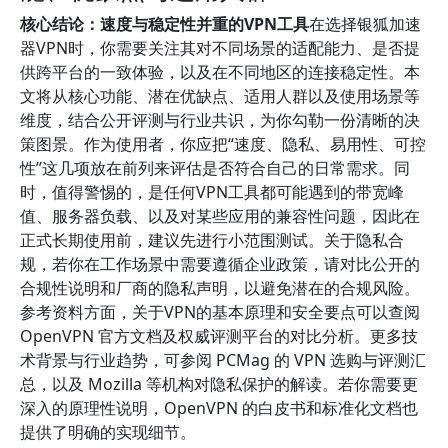
核心结论：速度与稳定性并重的VPN工具
在选择银狐加速
器VPN时，你需要关注其对不同场景的适配能力、是否提
供跨平台的一致体验，以及在不同地区的连接稳定性。本
文将从核心功能、潜在优缺点、适用人群以及使用场景等
维度，结合公开评测与行业共识，为你勾勒一份清晰的决
策图景。作为使用者，你应把“速度、隐私、易用性、可控
性”这几项放在前列来评估是否符合自己的日常需求。同
时，值得警惕的，是任何VPN工具都可能遇到的带宽峰
值、服务器负载、以及对某些应用的兼容性问题，因此在
正式长期使用前，建议先进行小范围测试。关于隐私合
规，若你在工作场景中需要遵循企业政策，请对比公开的
合规性说明和厂商的隐私声明，以避免潜在的合规风险。
参考资料方面，关于VPN的基本原理和安全要点可以查阅
OpenVPN 官方文档及权威评测平台的对比分析。更多技
术背景与行业趋势，可参阅 PCMag 的 VPN 选购与评测汇
总，以及 Mozilla 等机构对隐私保护的解读。若你需要更
深入的原理性说明，OpenVPN 的白皮书和标准化文档也
提供了明确的实现细节。