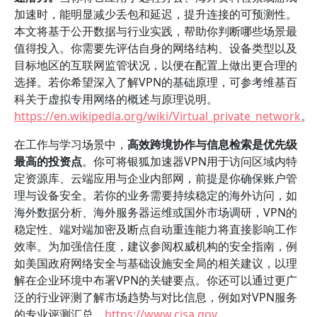
加速时，能明显减少丢包和延迟，提升连接的可预测性。
本文将基于公开数据与行业实践，帮助你判断哪些场景最
值得投入。你需要先评估自身的网络结构、设备类型以及
目标地区的互联网监管状况，以便在配置上做出更合理的
选择。若你希望深入了解VPN的基础原理，可参考维基百
科关于虚拟专用网络的概述与原理说明。
https://en.wikipedia.org/wiki/Virtual_private_network
。
在工作与学习场景中，
高效跨境协作与信息检索是优先级
最高的投资点
。你可将银狐加速器VPN用于访问区域内特
定资源库、云端应用与企业内部网，前提是你确保账户管
理与设备安全。若你的业务需要持续稳定的海外访问，如
海外数据分析、海外服务器运维或国外市场调研，VPN的
稳定性、端对端加密及断点自动重连能力将直接影响工作
效率。为加强信任度，建议参阅权威机构的安全指南，例
如美国政府网络安全与基础设施安全局的相关建议，以理
解在企业环境中布署VPN的关键要点。你还可以通过更广
泛的行业评测了解市场趋势与对比信息，例如对VPN服务
的专业评测汇总。
https://www.cisa.gov
。