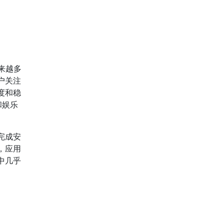
来越多
户关注
度和稳
和娱乐
完成安
，应用
中几乎