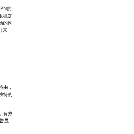
PN的
银狐加
畅的网
（来
路由，
独特的
，有效
告显