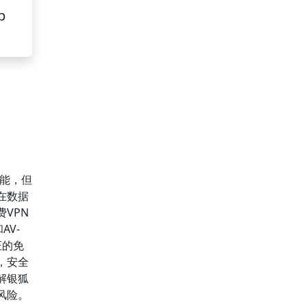
p
能，但
在数据
VPN
AV-
证的免
，安全
解银狐
风险。