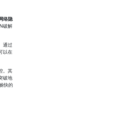
网络隐
N破解
。
。通过
可以在
控。其
突破地
由畅快的