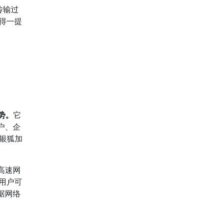
传输过
值得一提
势。
它
户、企
，银狐加
高速网
让用户可
据网络