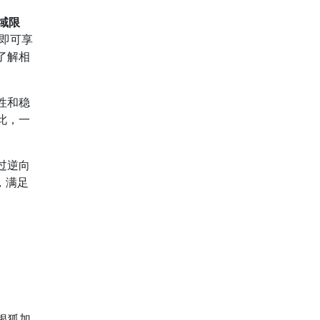
域限
即可享
了解相
性和稳
此，一
过逆向
，满足
银狐加