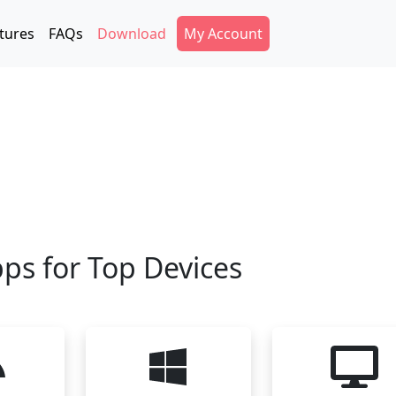
Secondary Menu
tures
FAQs
Download
My Account
ps for Top Devices